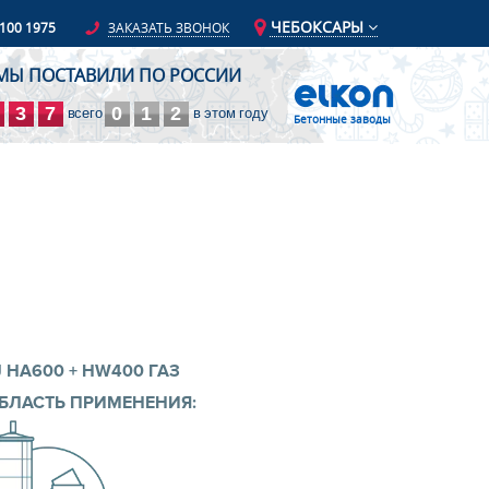
ЧЕБОКСАРЫ
 100 1975
ЗАКАЗАТЬ ЗВОНОК
МЫ ПОСТАВИЛИ ПО РОССИИ
3
7
0
1
2
всего
в этом году
Бетонные заводы
сары,
сары,
J HA600 + HW400 ГАЗ
БЛАСТЬ ПРИМЕНЕНИЯ: